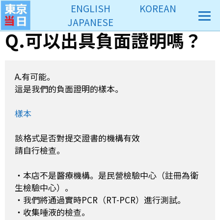
コ
ENGLISH
KOREAN
ン
JAPANESE
テ
Q.可以出具負面證明嗎？
ン
ツ
へ
A.有可能。

ス
這是我們的負面證明的樣本。

キ
ッ
樣本
プ
該格式是否對提交證書的機構有效

請自行檢查。

・本店不是醫療機構。是民營檢驗中心（註冊為衛
生檢驗中心）。

・我們將通過實時PCR（RT-PCR）進行測試。

・收集唾液的檢查。
