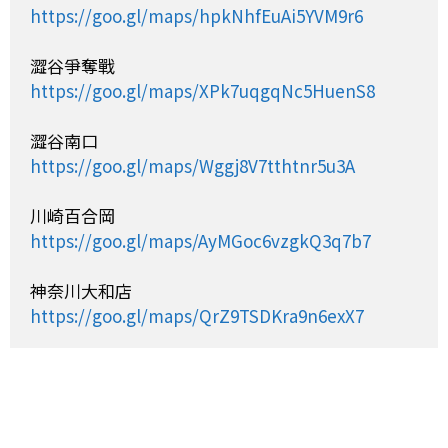
https://goo.gl/maps/hpkNhfEuAi5YVM9r6
https://goo.gl/maps/XPk7uqgqNc5HuenS8
https://goo.gl/maps/Wggj8V7tthtnr5u3A
https://goo.gl/maps/AyMGoc6vzgkQ3q7b7
https://goo.gl/maps/QrZ9TSDKra9n6exX7