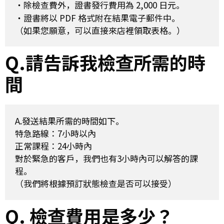
・除檢查費外，證書發行費用為 2,000 日元。

・證書將以 PDF 格式附在結果電子郵件中。

Q.請告訴我檢查所需的時
間
A.發送結果所需的時間如下。

特急路線：7小時以內

正常課程：24小時內

對於緊急的客戶，我們也有3小時內可以解答的課
程。

Q. 檢查費用是多少？