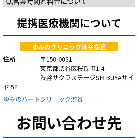
Q,営業時間と料金について
内にお知らせするコースをご用意しておりま
が必要なお客様は必ず航空会社・訪問国のガイ
【営業時間】
08:00～24:00まで営業中
【料金】
24時間以内に結果お知らせコース：6,000円
す。すぐに結果が必要なお客様は当店にご相談
ドラインを確認ください。
提携医療機関について
24:00以降も予約に併せて対応しております。
（税込）～
ください。
24:00以降の検査をご希望の方はお電話にてお問
7時間以内に結果お知らせコース：19,000円
い合わせください。
（税込）～
ゆみのクリニック渋谷桜丘
住所
〒150-0031
東京都渋谷区桜丘町1-4
渋谷サクラステージSHIBUYAサイ
ド 5F
ゆみのハートクリニック渋谷
お問い合わせ先