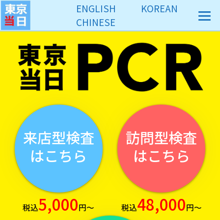
コ
ENGLISH
KOREAN
ン
CHINESE
テ
ン
ツ
へ
ス
キ
ッ
プ
来店型検査
訪問型検査
はこちら
はこちら
5,000
48,000
税込
円～
税込
円～