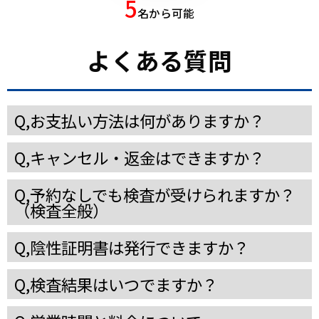
5
名から可能
よくある質問
Q,お支払い方法は何がありますか？
◇現金
◇クレジットカード
◇その他
Q,キャンセル・返金はできますか？
JCB、DinersClub、Discover、Visa、
QUICPay、iD、交通系ICカード（Suica、
唾液採取用キットの準備や製品の性質上、お申
受渡希望時間に受渡し場所に来られなかった等
Mastercard、Amex
PASMO 等）
Q,予約なしでも検査が受けられますか？
込み後のキャンセル・返金はできません。
で、キットの受渡しができなかった場合もキャ
（検査全般）
ンセルや返金はお受けできません。あらかじめ
渋谷の検査センターにお越しいただき、タイミ
Q,陰性証明書は発行できますか？
ご了承ください。
ング次第ではその場で受付いたしますが、原則
「陰性証明書（コロナウイルスの存在無し）」
証明書に記載されている内容
受検者氏名
検体種別（唾液）
検査報告年月日
証明書発行日
運営会社社判
事前のご予約をお願いいたします。
Q,検査結果はいつでますか？
の発行は可能です（別途2,000円税込）英語と
検体採取日時
検査方法（リアルタイムPCR）
検査結果
受付店舗名
7時間以内にお知らせするコースと、24時間以
日本語に対応しております。渡航などで証明書